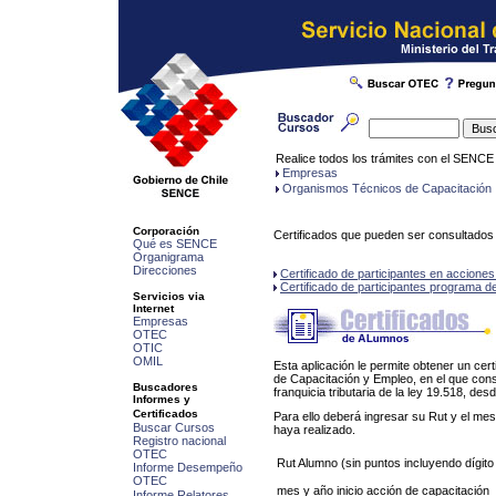
Realice todos los trámites con el SENCE 
Empresas
Organismos Técnicos de Capacitación
Corporación
Certificados que pueden ser consultados 
Qué es SENCE
Organigrama
Direcciones
Certificado de participantes en acciones
Certificado de participantes programa d
Servicios via
Internet
Empresas
OTEC
OTIC
OMIL
Esta aplicación le permite obtener un cert
de Capacitación y Empleo, en el que cons
Buscadores
franquicia tributaria de la ley 19.518, des
Informes y
Certificados
Para ello deberá ingresar su Rut y el mes
Buscar Cursos
haya realizado.
Registro nacional
OTEC
Rut Alumno (sin puntos incluyendo dígito 
Informe Desempeño
OTEC
mes y año inicio acción de capacitación
Informe Relatores